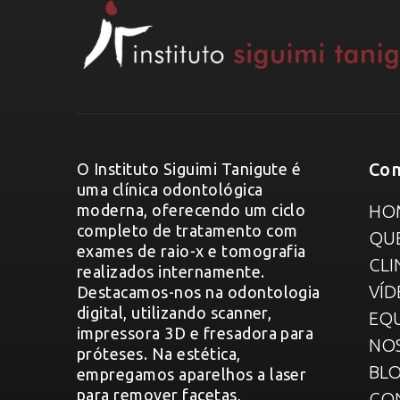
Com
O Instituto Siguimi Tanigute é
uma clínica odontológica
moderna, oferecendo um ciclo
HO
completo de tratamento com
QU
exames de raio-x e tomografia
CLI
realizados internamente.
VÍD
Destacamos-nos na odontologia
digital, utilizando scanner,
EQU
impressora 3D e fresadora para
NO
próteses. Na estética,
BL
empregamos aparelhos a laser
para remover facetas,
CO