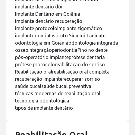
implante dentário dói
Implante Dentário em Goiânia
implante dentário recuperação
implante protocolo
implante zigomático
implantodontia
Instituto Siguimi Tanigute
odontologia em Goiânia
odontologia integrada
osseointegração
periodontia
Pino no dente
pós-operatório implante
prótese dentária
prótese protocolo
reabilitação do sorriso
Reabilitação oral
reabilitação oral completa
recuperação implante
recuperar sorriso
saúde bucal
saúde bucal preventiva
técnicas modernas de reabilitação oral
tecnologia odontológica
tipos de implante dentário
Reabilitação Oral