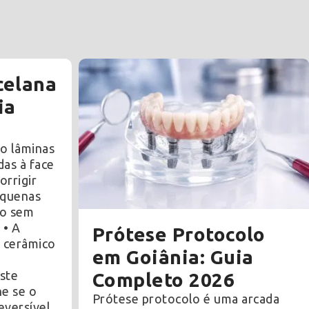
celana
ia
ão lâminas
das à face
orrigir
equenas
ão sem
 • A
Prótese Protocolo
o cerâmico
em Goiânia: Guia
ste
Completo 2026
ne se o
Prótese protocolo é uma arcada
eversível