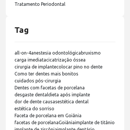
Tratamento Periodontal
Tag
all-on-4
anestesia odontológica
bruxismo
carga imediata
cicatrização óssea
cirurgia de implante
colocar pino no dente
Como ter dentes mais bonitos
cuidados pós-cirurgia
Dentes com facetas de porcelana
desgaste dental
dieta após implante
dor de dente causas
estética dental
estética do sorriso
Faceta de porcelana em Goiânia
facetas de porcelana
Goiânia
implante de titânio
implante de zircônia
implante dentário