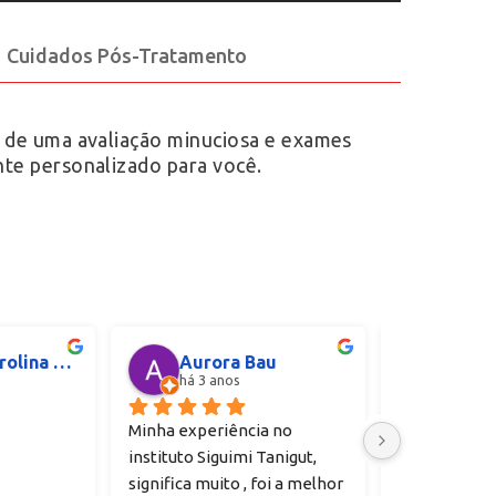
Cuidados Pós-Tratamento
s de uma avaliação minuciosa e exames
nte personalizado para você.
Jessica Carolina Moura
Aurora Bau
uils
há 3 anos
há 3 a
Minha experiência no 
Atendimento 
instituto Siguimi Tanigut, 
Aconselho a
significa muito , foi a melhor 
visita. Fui s