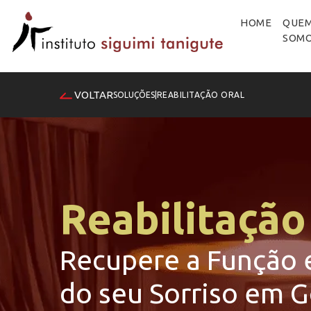
HOME
QUE
SOM
VOLTAR
SOLUÇÕES
|
REABILITAÇÃO ORAL
Reabilitação
Recupere a Função e
do seu Sorriso em G