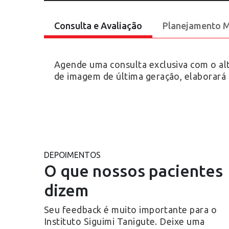
Consulta e Avaliação
Planejamento Mu
Agende uma consulta exclusiva com o alt
de imagem de última geração, elaborará 
DEPOIMENTOS
O que nossos pacientes
Christiane Tanigute
Jeferson Jr
há 2 anos
há 2 anos
dizem
Excelente
Seu feedback é muito importante para o
Instituto Siguimi Tanigute. Deixe uma