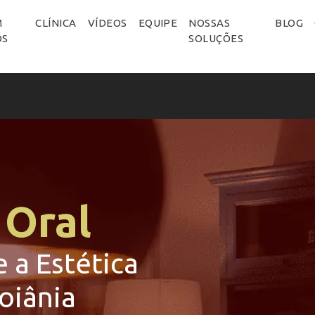
M
CLÍNICA
VÍDEOS
EQUIPE
NOSSAS
BLOG
OS
SOLUÇÕES
 Oral
 a Estética
oiânia