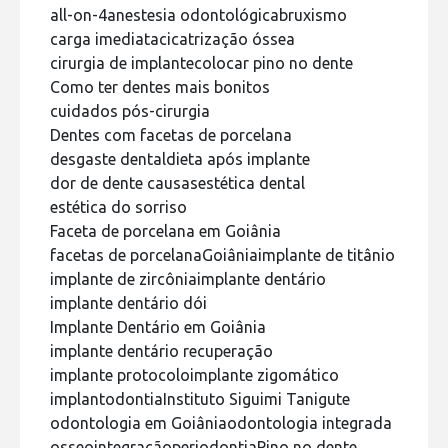
all-on-4
anestesia odontológica
bruxismo
carga imediata
cicatrização óssea
cirurgia de implante
colocar pino no dente
Como ter dentes mais bonitos
cuidados pós-cirurgia
Dentes com facetas de porcelana
desgaste dental
dieta após implante
dor de dente causas
estética dental
estética do sorriso
Faceta de porcelana em Goiânia
facetas de porcelana
Goiânia
implante de titânio
implante de zircônia
implante dentário
implante dentário dói
Implante Dentário em Goiânia
implante dentário recuperação
implante protocolo
implante zigomático
implantodontia
Instituto Siguimi Tanigute
odontologia em Goiânia
odontologia integrada
osseointegração
periodontia
Pino no dente