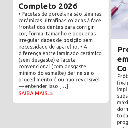
Completo 2026
• Facetas de porcelana são lâminas
cerâmicas ultrafinas coladas à face
frontal dos dentes para corrigir
cor, forma, tamanho e pequenas
irregularidades de posição sem
necessidade de aparelho. • A
Pr
diferença entre laminado cerâmico
em
(sem desgaste) e faceta
convencional (com desgaste
Co
mínimo do esmalte) define se o
Prót
procedimento é ou não reversível
fixa
— entender isso […]
impl
SAIBA MAIS
subs
maxi
dorm
toda
prog