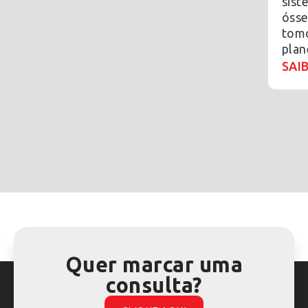
sist
ósse
tomo
plan
SAI
Quer marcar uma
consulta?