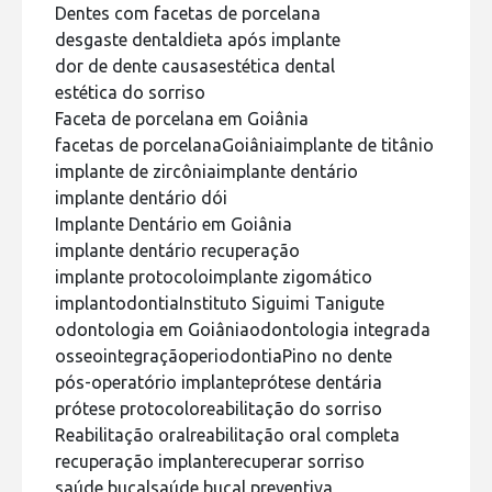
Dentes com facetas de porcelana
desgaste dental
dieta após implante
dor de dente causas
estética dental
estética do sorriso
Faceta de porcelana em Goiânia
facetas de porcelana
Goiânia
implante de titânio
implante de zircônia
implante dentário
implante dentário dói
Implante Dentário em Goiânia
implante dentário recuperação
implante protocolo
implante zigomático
implantodontia
Instituto Siguimi Tanigute
odontologia em Goiânia
odontologia integrada
osseointegração
periodontia
Pino no dente
pós-operatório implante
prótese dentária
prótese protocolo
reabilitação do sorriso
Reabilitação oral
reabilitação oral completa
recuperação implante
recuperar sorriso
saúde bucal
saúde bucal preventiva