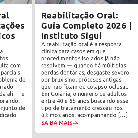
ral
Reabilitação Oral:
cações
Guia Completo 2026 |
icos
Instituto Sigui
A reabilitação oral é a resposta
ta
clínica para casos em que
itos
procedimentos isolados já não
ulta com
resolvem — quando há múltiplas
parciais
perdas dentárias, desgaste severo
roblema de
por bruxismo, próteses antigas
urado
que não fixam ou colapso oclusal.
da ali — e
Em Goiânia, o número de adultos
iorando.
entre 40 e 65 anos buscando esse
njunto de
tipo de tratamento cresceu nos
ndicado
últimos anos, acompanhando […]
SAIBA MAIS