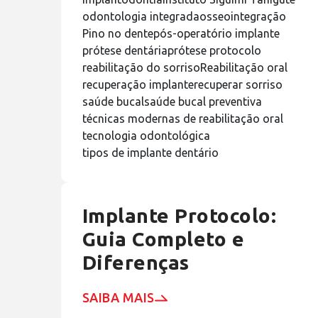
odontologia integrada
osseointegração
Pino no dente
pós-operatório implante
prótese dentária
prótese protocolo
reabilitação do sorriso
Reabilitação oral
recuperação implante
recuperar sorriso
saúde bucal
saúde bucal preventiva
técnicas modernas de reabilitação oral
tecnologia odontológica
tipos de implante dentário
Implante Protocolo:
Guia Completo e
Diferenças
SAIBA MAIS