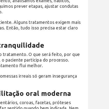
mento, analisamos exames, hábitos,
eguimos prever etapas, ajustar condutas
o.
aciente. Alguns tratamentos exigem mais
 Então, tudo isso precisa estar claro
tranquilidade
o tratamento. O que será feito, por que
, o paciente participa do processo.
atamento flui melhor.
Promessas irreais só geram insegurança
ilitação oral moderna
entários, coroas, facetas, próteses
ó faz sentido quando bem indicada. Nem