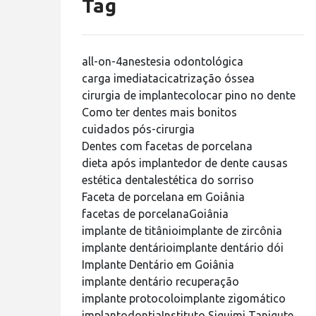
Tag
all-on-4
anestesia odontológica
carga imediata
cicatrização óssea
cirurgia de implante
colocar pino no dente
Como ter dentes mais bonitos
cuidados pós-cirurgia
Dentes com facetas de porcelana
dieta após implante
dor de dente causas
estética dental
estética do sorriso
Faceta de porcelana em Goiânia
facetas de porcelana
Goiânia
implante de titânio
implante de zircônia
implante dentário
implante dentário dói
Implante Dentário em Goiânia
implante dentário recuperação
implante protocolo
implante zigomático
implantodontia
Instituto Siguimi Tanigute