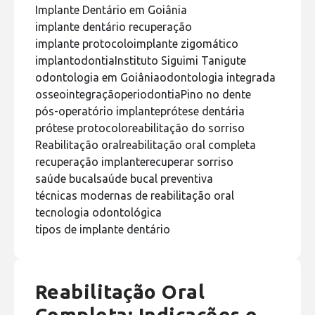
Implante Dentário em Goiânia
implante dentário recuperação
implante protocolo
implante zigomático
implantodontia
Instituto Siguimi Tanigute
odontologia em Goiânia
odontologia integrada
osseointegração
periodontia
Pino no dente
pós-operatório implante
prótese dentária
prótese protocolo
reabilitação do sorriso
Reabilitação oral
reabilitação oral completa
recuperação implante
recuperar sorriso
saúde bucal
saúde bucal preventiva
técnicas modernas de reabilitação oral
tecnologia odontológica
tipos de implante dentário
Reabilitação Oral
Completa: Indicações e