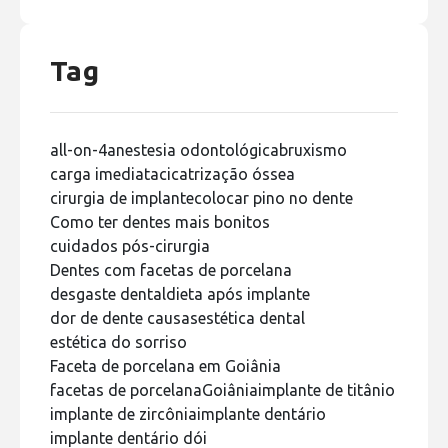
Tag
all-on-4
anestesia odontológica
bruxismo
carga imediata
cicatrização óssea
cirurgia de implante
colocar pino no dente
Como ter dentes mais bonitos
cuidados pós-cirurgia
Dentes com facetas de porcelana
desgaste dental
dieta após implante
dor de dente causas
estética dental
estética do sorriso
Faceta de porcelana em Goiânia
facetas de porcelana
Goiânia
implante de titânio
implante de zircônia
implante dentário
implante dentário dói