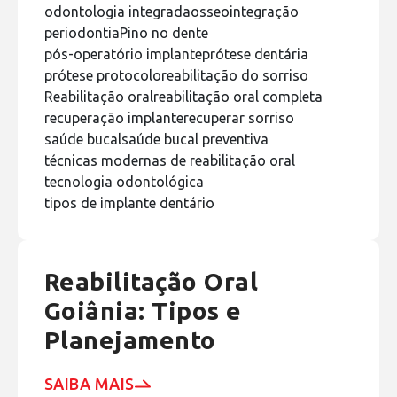
odontologia integrada
osseointegração
periodontia
Pino no dente
pós-operatório implante
prótese dentária
prótese protocolo
reabilitação do sorriso
Reabilitação oral
reabilitação oral completa
recuperação implante
recuperar sorriso
saúde bucal
saúde bucal preventiva
técnicas modernas de reabilitação oral
tecnologia odontológica
tipos de implante dentário
Reabilitação Oral
Goiânia: Tipos e
Planejamento
SAIBA MAIS