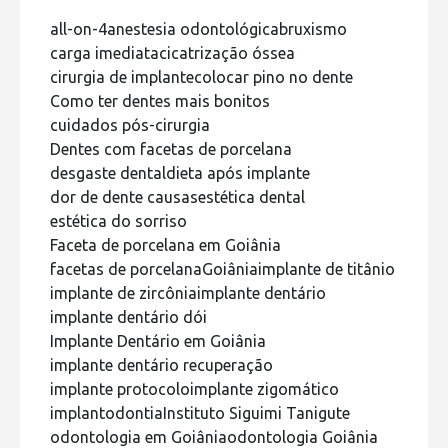
all-on-4
anestesia odontológica
bruxismo
carga imediata
cicatrização óssea
cirurgia de implante
colocar pino no dente
Como ter dentes mais bonitos
cuidados pós-cirurgia
Dentes com facetas de porcelana
desgaste dental
dieta após implante
dor de dente causas
estética dental
estética do sorriso
Faceta de porcelana em Goiânia
facetas de porcelana
Goiânia
implante de titânio
implante de zircônia
implante dentário
implante dentário dói
Implante Dentário em Goiânia
implante dentário recuperação
implante protocolo
implante zigomático
implantodontia
Instituto Siguimi Tanigute
odontologia em Goiânia
odontologia Goiânia