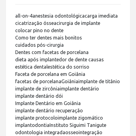
all-on-4
anestesia odontológica
carga imediata
cicatrização óssea
cirurgia de implante
colocar pino no dente
Como ter dentes mais bonitos
cuidados pós-cirurgia
Dentes com facetas de porcelana
dieta após implante
dor de dente causas
estética dental
estética do sorriso
Faceta de porcelana em Goiânia
facetas de porcelana
Goiânia
implante de titânio
implante de zircônia
implante dentário
implante dentário dói
Implante Dentário em Goiânia
implante dentário recuperação
implante protocolo
implante zigomático
implantodontia
Instituto Siguimi Tanigute
odontologia integrada
osseointegração