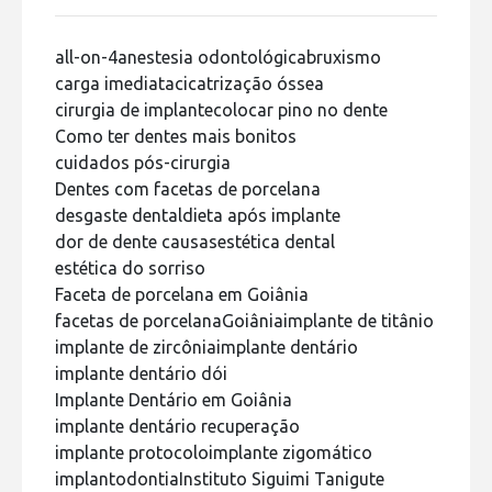
all-on-4
anestesia odontológica
bruxismo
carga imediata
cicatrização óssea
cirurgia de implante
colocar pino no dente
Como ter dentes mais bonitos
cuidados pós-cirurgia
Dentes com facetas de porcelana
desgaste dental
dieta após implante
dor de dente causas
estética dental
estética do sorriso
Faceta de porcelana em Goiânia
facetas de porcelana
Goiânia
implante de titânio
implante de zircônia
implante dentário
implante dentário dói
Implante Dentário em Goiânia
implante dentário recuperação
implante protocolo
implante zigomático
implantodontia
Instituto Siguimi Tanigute