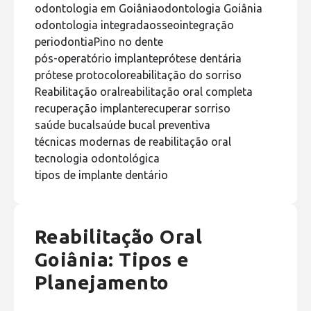
odontologia em Goiânia
odontologia Goiânia
odontologia integrada
osseointegração
periodontia
Pino no dente
pós-operatório implante
prótese dentária
prótese protocolo
reabilitação do sorriso
Reabilitação oral
reabilitação oral completa
recuperação implante
recuperar sorriso
saúde bucal
saúde bucal preventiva
técnicas modernas de reabilitação oral
tecnologia odontológica
tipos de implante dentário
Reabilitação Oral
Goiânia: Tipos e
Planejamento